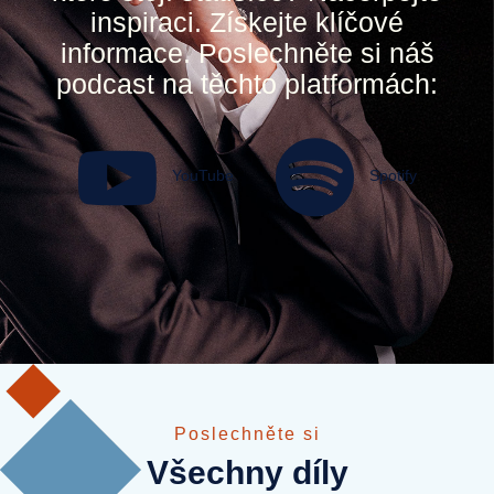
inspiraci. Získejte klíčové
informace. Poslechněte si náš
podcast na těchto platformách:
YouTube
Spotify
Poslechněte si
Všechny díly