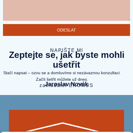
ODESLAT
NAPIŠTE MI
Zeptejte se, jak byste mohli
ušetřit
Stačí napsat – ozvu se a domluvíme si nezávaznou konzultaci.
Začít šetřit můžete už dnes.
Jaroslav Novák
zakladatel ENOMUS