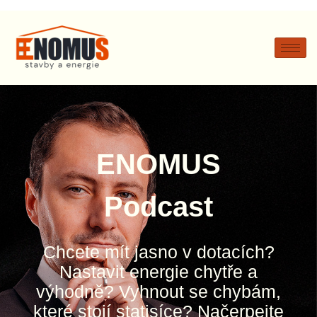
ENOMUS
Podcast
Chcete mít jasno v dotacích?
Nastavit energie chytře a
výhodně? Vyhnout se chybám,
které stojí statisíce? Načerpejte